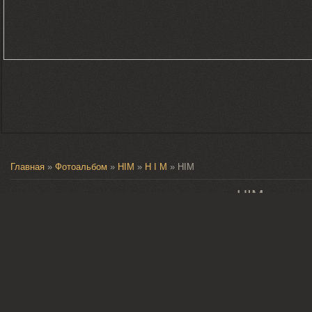
Главная
»
Фотоальбом
»
HIM
»
H I M
» HIM
HIM
725
0
0.0
В реальном размере
604x311
/
Добавлено
23.10.2010
Zhenia_Kirs