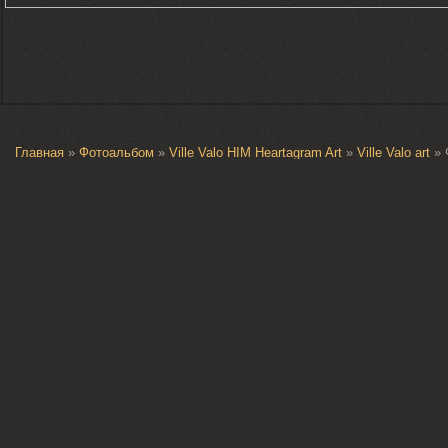
Главная
»
Фотоальбом
»
Ville Valo HIM Heartagram Art
»
Ville Valo art
» 
Фотография 2
1119
0
5.0
В реальном размере
612x877
/ 77.5Kb
Добавлено
05.08.2010
Lilit
Всего комментариев
:
0